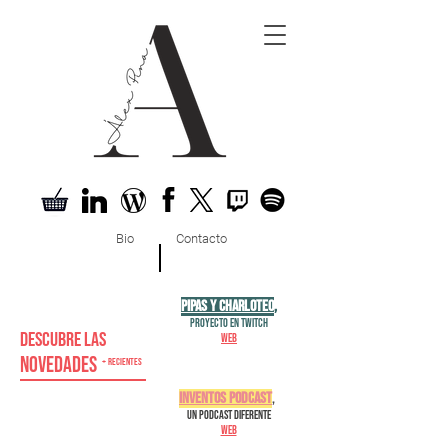
Bio
Contacto
Pipas y charloteo
,
proyecto en Twitch
Descubre las
w
eb
Novedades
+ recientes
Inven
tos Podc
ast
,
un podcast diferente
Web